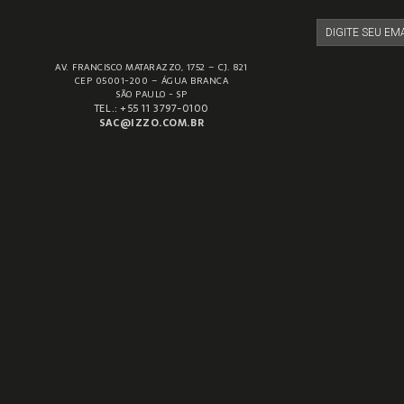
AV. FRANCISCO MATARAZZO, 1752 – CJ. 821
CEP 05001-200 – ÁGUA BRANCA
SÃO PAULO - SP
TEL.: +55 11 3797-0100
SAC@IZZO.COM.BR