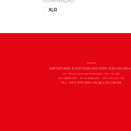
ILUMINAÇÃO
XLR
IMPORTADO E DISTRIBUIDO POR IZZO MUSIC
AV. FRANCISCO MATARAZZO, 1752 – CJ. 821
CEP 05001-200 – ÁGUA BRANCA - SÃO PAULO - SP
TEL.: +55 11 3797-0100 |
SAC@IZZO.COM.BR