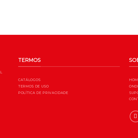
TERMOS
SO
AL
CATÁLOGOS
HOM
TERMOS DE USO
OND
POLÍTICA DE PRIVACIDADE
SUP
CON