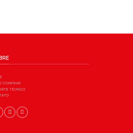
BRE
E
E COMPRAR
ORTE TËCNICO
TATO