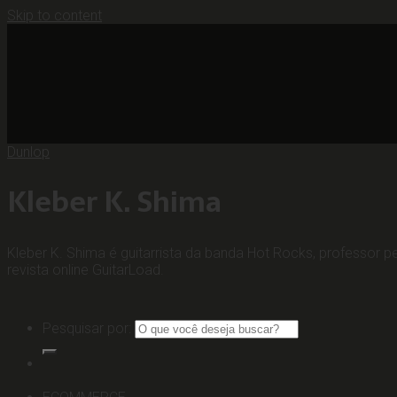
Skip to content
Dunlop
Kleber K. Shima
Kleber K. Shima é guitarrista da banda Hot Rocks, professor 
revista online GuitarLoad.
Pesquisar por: