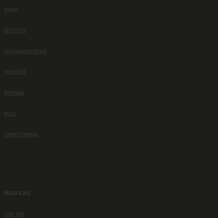
HOME
ARTISTAS
SEJA UM ENDORSEE
SUPORTE
REVENDA
BLOG
TRANSFORMAR
marcas
CRAFTER