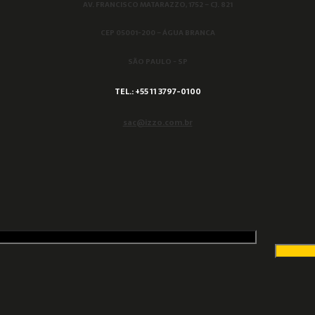
AV. FRANCISCO MATARAZZO, 1752 – CJ. 821
CEP 05001-200 – ÁGUA BRANCA
SÃO PAULO - SP
TEL.: +55 11 3797-0100
sac@izzo.com.br