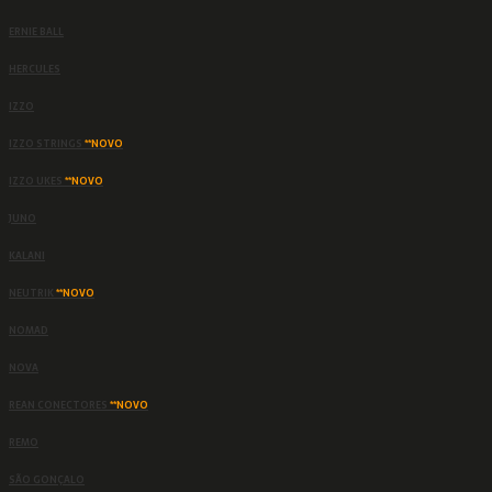
ERNIE BALL
HERCULES
IZZO
IZZO STRINGS
**NOVO
IZZO UKES
**NOVO
JUNO
KALANI
NEUTRIK
**NOVO
NOMAD
NOVA
REAN CONECTORES
**NOVO
REMO
SÃO GONÇALO