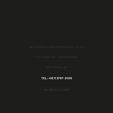
AV. FRANCISCO MATARAZZO, 1752 – CJ. 821
CEP 05001-200 – ÁGUA BRANCA
SÃO PAULO - SP
TEL.: +55 11 3797-0100
sac@izzo.com.br