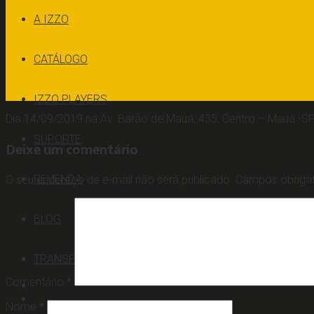
A IZZO
CATÁLOGO
IZZO PLAYERS
Dia 14/09/2019 na Av. Barão de Mauá, 435, Centro – Mauá -S
SUPORTE
Deixe um comentário
REVENDA
O seu endereço de e-mail não será publicado.
Campos obriga
BLOG
TRANSFORMAR
Comentário
*
Nome
*