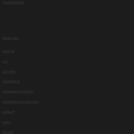
TRANSFORMAR
marcas
CRAFTER
DLP
DOLPHIN
DOMINANTE
DOMINANTE CONCERT
DOMINANTE ORCHESTRAL
DUNLOP
ELIXIR
ENCORE