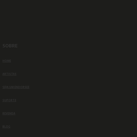
SOBRE
HOME
ARTISTAS
SEJA UM ENDORSEE
SUPORTE
REVENDA
BLOG