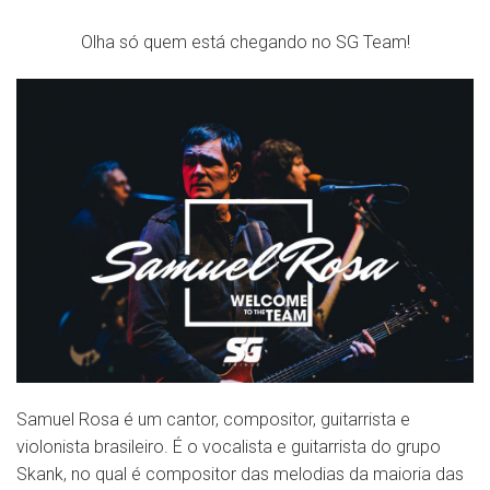
Olha só quem está chegando no SG Team!
Samuel Rosa é um cantor, compositor, guitarrista e
violonista brasileiro. É o vocalista e guitarrista do grupo
Skank, no qual é compositor das melodias da maioria das